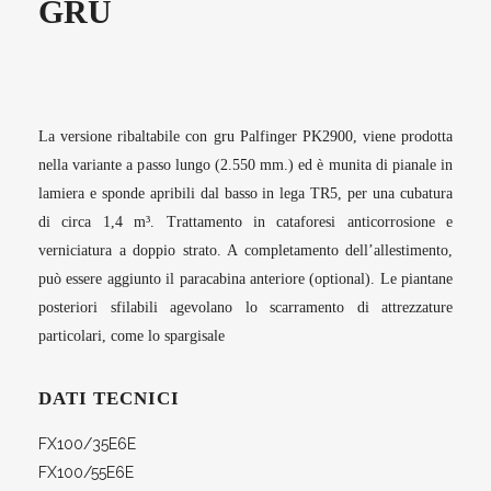
GRU
La versione ribaltabile con gru Palfinger PK2900, viene prodotta
nella variante a passo lungo (2.550 mm.) ed è munita di pianale in
lamiera e sponde apribili dal basso in lega TR5, per una cubatura
di circa 1,4 m³. Trattamento in cataforesi anticorrosione e
verniciatura a doppio strato. A completamento dell’allestimento,
può essere aggiunto il paracabina anteriore (optional). Le piantane
posteriori sfilabili agevolano lo scarramento di attrezzature
particolari, come lo spargisale
DATI TECNICI
FX100/35E6E
FX100/55E6E