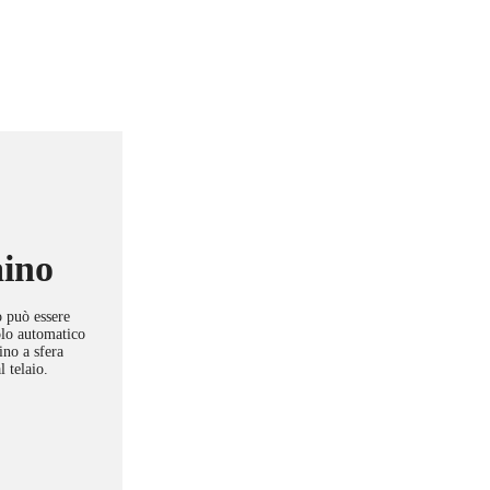
aino
o può essere
olo automatico
ino a sfera
l telaio.